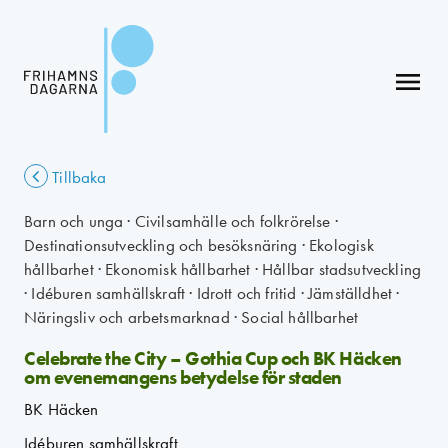
menu
Tillbaka
Barn och unga
·
Civilsamhälle och folkrörelse
·
Destinationsutveckling och besöksnäring
·
Ekologisk
hållbarhet
·
Ekonomisk hållbarhet
·
Hållbar stadsutveckling
·
Idéburen samhällskraft
·
Idrott och fritid
·
Jämställdhet
·
Näringsliv och arbetsmarknad
·
Social hållbarhet
Celebrate the City – Gothia Cup och BK Häcken
om evenemangens betydelse för staden
BK Häcken
Idéburen samhällskraft