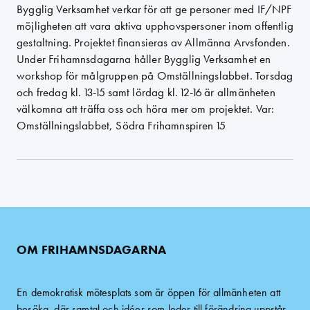
Bygglig Verksamhet verkar för att ge personer med IF/NPF
möjligheten att vara aktiva upphovspersoner inom offentlig
gestaltning. Projektet finansieras av Allmänna Arvsfonden.
Under Frihamnsdagarna håller Bygglig Verksamhet en
workshop för målgruppen på Omställningslabbet. Torsdag
och fredag kl. 13-15 samt lördag kl. 12-16 är allmänheten
välkomna att träffa oss och höra mer om projektet. Var:
Omställningslabbet, Södra Frihamnspiren 15
OM FRIHAMNSDAGARNA
En demokratisk mötesplats som är öppen för allmänheten att
besöka, där samtal och idéer som leder till förändring uppstår.