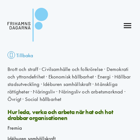
menu
Tillbaka
Brott och straff
·
Civilsamhälle och folkrörelse
·
Demokrati
och yttrandefrihet
·
Ekonomisk hållbarhet
·
Energi
·
Hållbar
stadsutveckling
·
Idéburen samhällskraft
·
Mänskliga
rättigheter
·
Näringsliv
·
Näringsliv och arbetsmarknad
·
Övrigt
·
Social hållbarhet
Hur leda, verka och arbeta när hat och hot
drabbar organisationen
Fremia
Idéburen samhällskraft