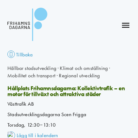
menu
Tillbaka
Hållbar stadsutveckling
·
Klimat och omställning
·
Mobilitet och transport
·
Regional utveckling
Hållplats Frihamnsdagarna: Kollektivtrafik – en
motor för tillväxt och attraktiva städer
Västtrafik AB
Stadsutvecklingsdagarna Scen Frigga
Torsdag, 12:30–13:10
Lägg till i kalendern