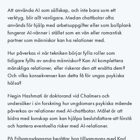
Att använda AI som sällskap, och inte bara som ett
verktyg, blir allt vanligare. Medan chattbotar ofta
används för hjälp med arbetsuppgifter eller som bollplank
fungerar AI-vänner i stället som en vän eller romantisk
partner som människor kan ha relationer med.
Hur påverkas vi när tekniken börjar fylla roller som
tidigare fyllts av andra människor? Kan AI komplettera
mänskliga relationer, eller riskerar den att ersätta dem?
Och vilka konsekvenser kan detta få för ungas psykiska
hälsa?
Negin Hashmati är doktorand vid Chalmers och
undersöker i sin forskning hur ungdomars psykiska mående
påverkas av relationer med AI-chattbotar. Målet är att
bidra med kunskap som kan hjälpa beslutsfattare att förstå
och hantera eventuella risker med AI-relationer.
På Frihamnsdagarna berättar hon tillsammans med Karl